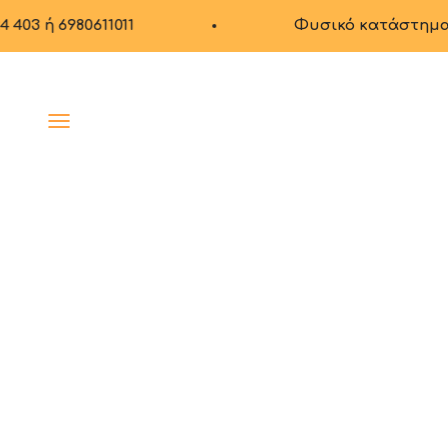
Μετάβαση στο περιεχόμενο
6980611011
Φυσικό κατάστημα στα Βρι
Μενού