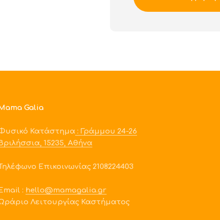
Mama Galia
Φυσικό Κατάστημα
: Γράμμου 24-26
Βριλήσσια, 15235, Αθήνα
Τηλέφωνο Επικοινωνίας 2108224403
Εmail :
hello@mamagalia.gr
Ωράριο Λειτουργίας Καστήματος