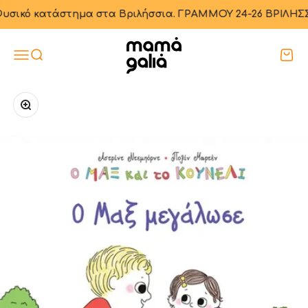
Μετάβαση στο περιεχόμενο
ικό κατάστημα στα Βριλήσσια. ΓΡΑΜΜΟΥ 24-26 ΒΡΙΛΗΣΣΙΑ. Απ
Mama Galia
Μενού
Αναζήτηση
Καλά
Μεγέθυνση