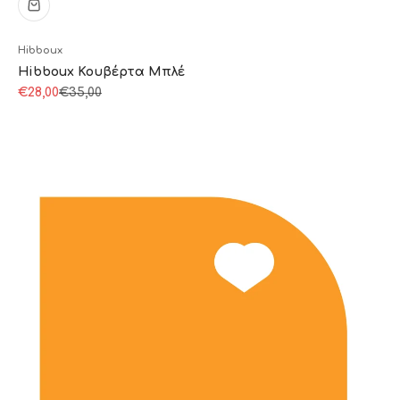
Hibboux
Hibboux Κουβέρτα Μπλέ
Τιμή πώλησης
Κανονική τιμή
€28,00
€35,00