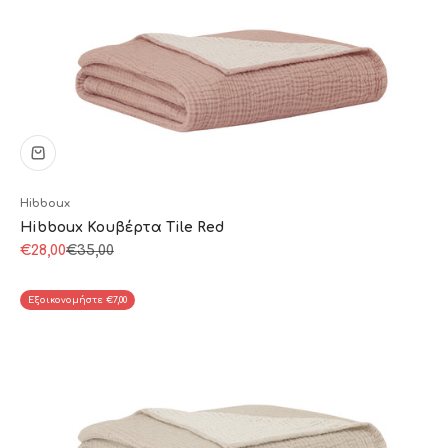
Hibboux
Hibboux Κουβέρτα Tile Red
Τιμή πώλησης
Κανονική τιμή
€28,00
€35,00
Εξοικονομήστε €7,00