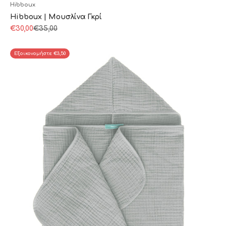
Hibboux
Hibboux | Μουσλίνα Γκρί
Τιμή πώλησης
Κανονική τιμή
€30,00
€35,00
Εξοικονομήστε €3,50