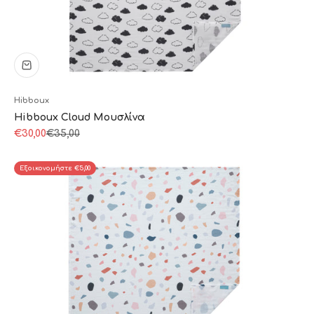
Hibboux
Hibboux Cloud Μουσλίνα
Τιμή πώλησης
Κανονική τιμή
€30,00
€35,00
Εξοικονομήστε €5,00