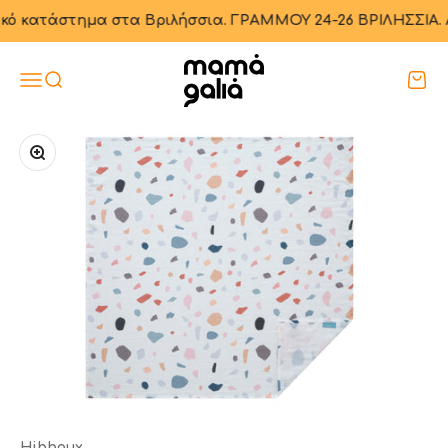
Μετάβαση στο περιεχόμενο
ατάστημα στα Βριλήσσια. ΓΡΑΜΜΟΥ 24-26 ΒΡΙΛΗΣΣΙΑ. Αποστολ
Mama Galia
Μενού
Αναζήτηση
Καλά
Μεγέθυνση
Hibboux