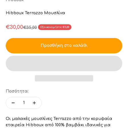
Hibboux Terrazzo Μουσλίνα
Τιμή πώλησης
€30,00
Κανονική τιμή
€35,00
Εξοικονομήστε €5,00
Προσθήκη στο καλάθι
Ποσότητα:
Οι μαλακές μουσλίνες Terrazzo από την κορυφαία
εταιρεία Hibboux από 100% βαμβάκι ιδανικές για