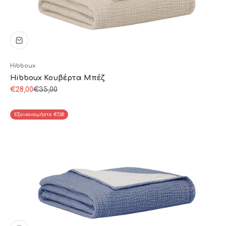
Hibboux
Hibboux Κουβέρτα Μπέζ
Τιμή πώλησης
Κανονική τιμή
€28,00
€35,00
Εξοικονομήστε €7,00