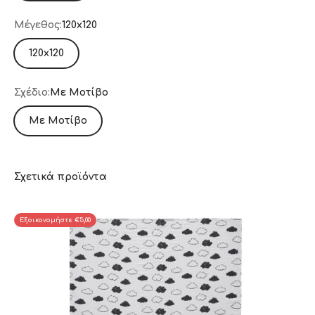
Μέγεθος:
120x120
120x120
Σχέδιο:
Με Μοτίβο
Με Μοτίβο
Εξοικονομήστε €5,00