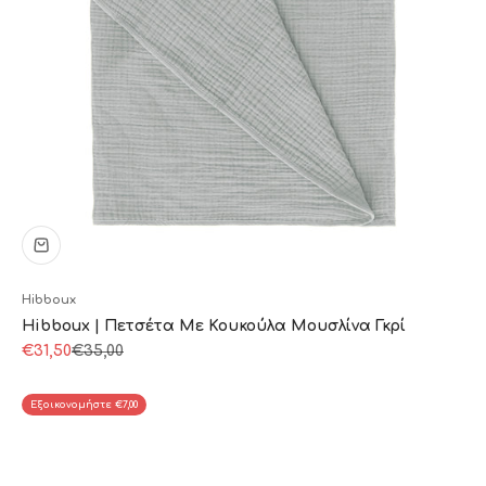
Hibboux
Hibboux | Πετσέτα Με Κουκούλα Μουσλίνα Γκρί
Τιμή πώλησης
Κανονική τιμή
€31,50
€35,00
Εξοικονομήστε €7,00