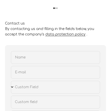
Go to item 1
Go to item 2
Go to item 3
Contact us
By contacting us and filling in the fields below, you
accept the company's
data protection policy
.
Name
E-mail
Custom Field
Custom field