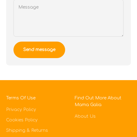
Message
Send message
Terms Of Use
Find Out More About
Mama Galia
Privacy Policy
About Us
Cookies Policy
Shipping & Returns